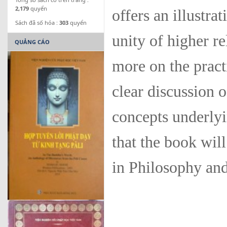
2,179
quyển
offers an illustra
Sách đã số hóa :
303
quyển
unity of higher re
QUẢNG CÁO
more on the pract
clear discussion 
concepts underlyi
that the book will
in Philosophy and