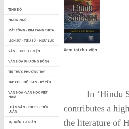
TỊNH ĐỘ
NGÔN NGỮ
MẬT TÔNG - KIM CANG THỪA
LỊCH SỬ - TIỂU SỬ - NGỮ LỤC
Xem tại thư viện
VĂN - THƠ - TRUYỆN
VĂN HÓA PHƯƠNG ĐÔNG
TRI THỨC PHƯƠNG TÂY
TẠP CHÍ - NỘI SAN - KỶ YẾU
In ‘Hindu Sâdh
VĂN HÓA -VĂN HỌC VIỆT
NAM
contributes a hig
LUẬN VĂN - THESIS - TIỂU
LUẬN
the literature of
TỰ ĐIỂN-TỪ ĐIỂN