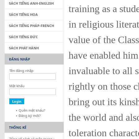
SÁCH TIẾNG ANH-ENGLISH
training as a stud
SÁCH TIẾNG HOA
in religious litera
SÁCH TIẾNG PHÁP-FRENCH
SÁCH TIẾNG ĐỨC
value of the Class
SÁCH PHÁT HÀNH
have enabled him
ĐĂNG NHẬP
invaluable to all 
Tên đăng nhập
rightly on those 
Mật khẩu
bring out its kins
Quên mật khẩu?
the world and als
Đăng ký mới?
THỐNG KÊ
toleration charac
Tổng số sách có trên trang :