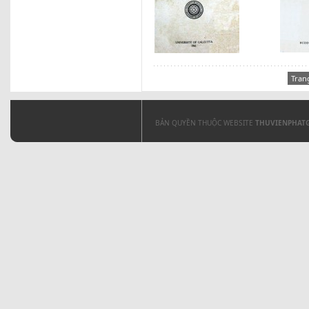
Tran
BẢN QUYỀN THUỘC WEBSITE
THUVIENPHAT