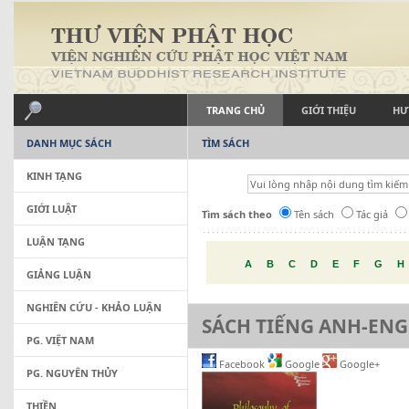
TRANG CHỦ
GIỚI THIỆU
HƯ
DANH MỤC SÁCH
TÌM SÁCH
KINH TẠNG
GIỚI LUẬT
Tìm sách theo
Tên sách
Tác giả
LUẬN TẠNG
A
B
C
D
E
F
G
H
GIẢNG LUẬN
NGHIÊN CỨU - KHẢO LUẬN
SÁCH TIẾNG ANH-ENG
PG. VIỆT NAM
Facebook
Google
Google+
PG. NGUYÊN THỦY
THIỀN