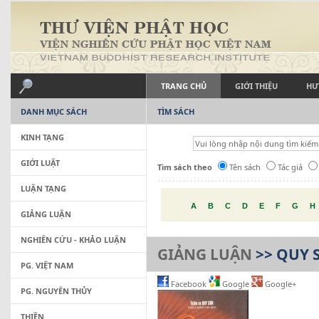
TRANG CHỦ
GIỚI THIỆU
HƯ
DANH MỤC SÁCH
TÌM SÁCH
KINH TẠNG
GIỚI LUẬT
Tìm sách theo
Tên sách
Tác giả
LUẬN TẠNG
A
B
C
D
E
F
G
H
GIẢNG LUẬN
NGHIÊN CỨU - KHẢO LUẬN
GIẢNG LUẬN
>> QUY 
PG. VIỆT NAM
Facebook
Google
Google+
PG. NGUYÊN THỦY
THIỀN