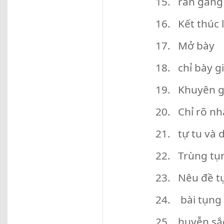
15. răn gắng
16. Kết thúc 
17. Mở bày
18. chỉ bày g
19. Khuyên g
20. Chỉ rõ n
21. tự tu và 
22. Trùng tụ
23. Nêu đề t
24. bài tụng 
25. huyễn sắ