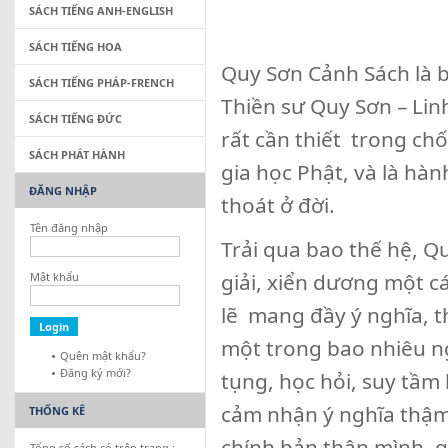
SÁCH TIẾNG ANH-ENGLISH
SÁCH TIẾNG HOA
Quy Sơn Cảnh Sách là bộ
SÁCH TIẾNG PHÁP-FRENCH
Thiền sư Quy Sơn – Lin
SÁCH TIẾNG ĐỨC
rất cần thiết trong ch
SÁCH PHÁT HÀNH
gia học Phật, và là hà
ĐĂNG NHẬP
thoát ở đời.
Tên đăng nhập
Trải qua bao thế hệ, 
giải, xiển dương một cá
Mật khẩu
lẽ mang đầy ý nghĩa, t
một trong bao nhiêu ng
Quên mật khẩu?
Đăng ký mới?
tụng, học hỏi, suy tầm
cảm nhận ý nghĩa thậm
THỐNG KÊ
chính bản thân mình, g
Tổng số sách có trên trang :