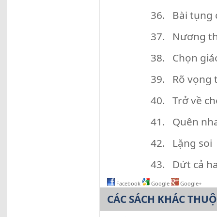
36. Bài tụng 
37. Nương th
38. Chọn giá
39. Rõ vọng 
40. Trở về c
41. Quên nh
42. Lặng soi
43. Dứt cả ha
Facebook
Google
Google+
CÁC SÁCH KHÁC THU