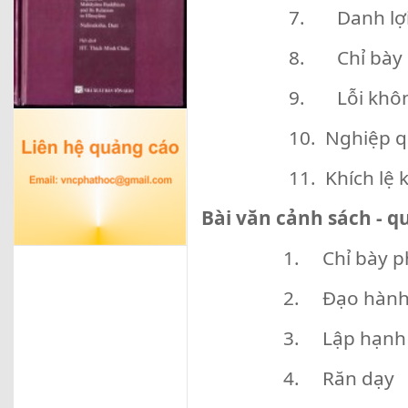
7. Danh lợi
8. Chỉ bày 
9. Lỗi khôn
10. Nghiệp q
11. Khích lệ 
Bài văn cảnh sách - q
1. Chỉ bày p
2. Đạo hành
3. Lập hạnh
4. Răn dạy