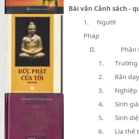
Bài văn Cảnh sách - q
1. Người
Pháp
II. Phần thứ 
1. Trường h
2. Răn dạy 
3. Nghiệp 
4. Sinh già
5. Sinh diệ
6. Lìa thế t