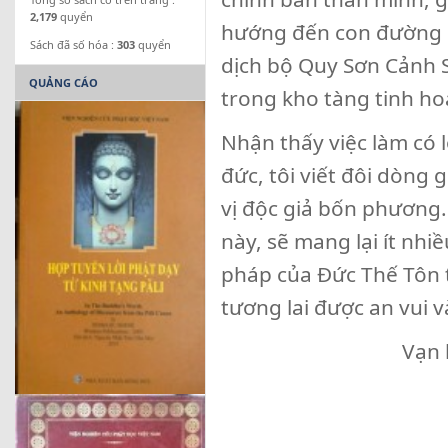
2,179
quyển
hướng đến con đường gi
Sách đã số hóa :
303
quyển
dịch bộ Quy Sơn Cảnh 
QUẢNG CÁO
trong kho tàng tinh ho
Nhận thấy việc làm có l
đức, tôi viết đôi dòng 
vị độc giả bốn phương.
này, sẽ mang lại ít nh
pháp của Đức Thế Tôn 
tương lai được an vui 
Vạn 