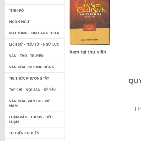
TỊNH ĐỘ
NGÔN NGỮ
MẬT TÔNG - KIM CANG THỪA
LỊCH SỬ - TIỂU SỬ - NGỮ LỤC
Xem tại thư viện
VĂN - THƠ - TRUYỆN
VĂN HÓA PHƯƠNG ĐÔNG
TRI THỨC PHƯƠNG TÂY
QUY
TẠP CHÍ - NỘI SAN - KỶ YẾU
VĂN HÓA -VĂN HỌC VIỆT
NAM
TH
LUẬN VĂN - THESIS - TIỂU
LUẬN
TỰ ĐIỂN-TỪ ĐIỂN