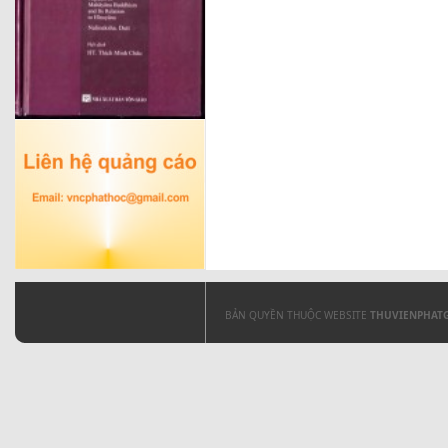
BẢN QUYỀN THUỘC WEBSITE
THUVIENPHAT