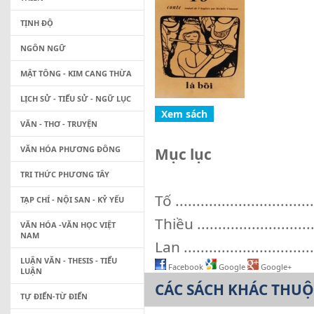
TỊNH ĐỘ
NGÔN NGỮ
MẬT TÔNG - KIM CANG THỪA
LỊCH SỬ - TIỂU SỬ - NGỮ LỤC
VĂN - THƠ - TRUYỆN
VĂN HÓA PHƯƠNG ĐÔNG
Mục lục
TRI THỨC PHƯƠNG TÂY
Tố .................................
TẠP CHÍ - NỘI SAN - KỶ YẾU
Thiều .............................
VĂN HÓA -VĂN HỌC VIỆT
NAM
Lan ................................
LUẬN VĂN - THESIS - TIỂU
Facebook
Google
Google+
LUẬN
CÁC SÁCH KHÁC THU
TỰ ĐIỂN-TỪ ĐIỂN