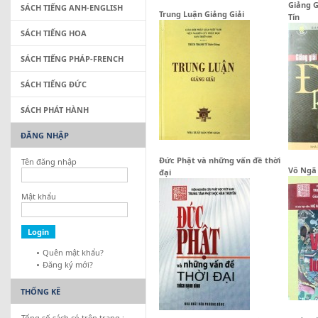
Giảng G
SÁCH TIẾNG ANH-ENGLISH
Trung Luận Giảng Giải
Tín
SÁCH TIẾNG HOA
SÁCH TIẾNG PHÁP-FRENCH
SÁCH TIẾNG ĐỨC
SÁCH PHÁT HÀNH
ĐĂNG NHẬP
Đức Phật và những vấn đề thời
Tên đăng nhập
Vô Ngã 
đại
Mật khẩu
Quên mật khẩu?
Đăng ký mới?
THỐNG KÊ
Tổng số sách có trên trang :