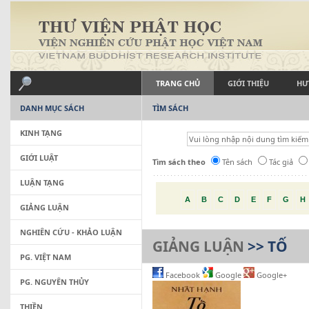
TRANG CHỦ
GIỚI THIỆU
HƯ
DANH MỤC SÁCH
TÌM SÁCH
KINH TẠNG
GIỚI LUẬT
Tìm sách theo
Tên sách
Tác giả
LUẬN TẠNG
A
B
C
D
E
F
G
H
GIẢNG LUẬN
NGHIÊN CỨU - KHẢO LUẬN
GIẢNG LUẬN
>> TỐ
PG. VIỆT NAM
Facebook
Google
Google+
PG. NGUYÊN THỦY
THIỀN