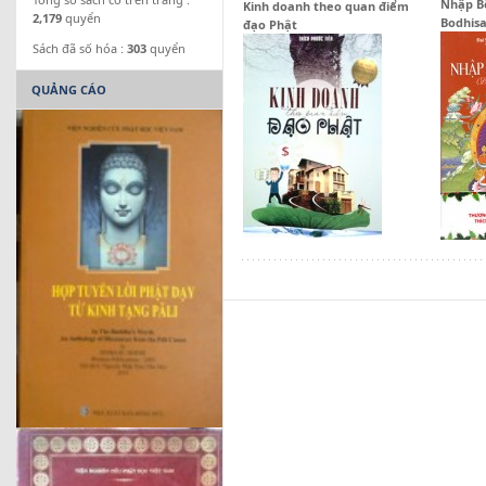
Nhập B
Kinh doanh theo quan điểm
2,179
quyển
Bodhis
đạo Phật
Sách đã số hóa :
303
quyển
QUẢNG CÁO