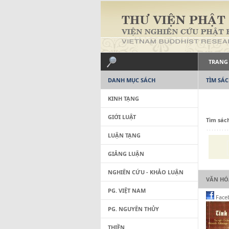
TRANG
DANH MỤC SÁCH
TÌM SÁ
KINH TẠNG
GIỚI LUẬT
Tìm sác
LUẬN TẠNG
GIẢNG LUẬN
NGHIÊN CỨU - KHẢO LUẬN
VĂN HÓ
PG. VIỆT NAM
Face
PG. NGUYÊN THỦY
THIỀN