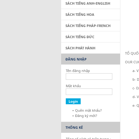
Ho
SÁCH TIẾNG ANH-ENGLISH
SÁCH TIẾNG HOA
SÁCH TIẾNG PHÁP-FRENCH
SÁCH TIẾNG ĐỨC
SÁCH PHÁT HÀNH
TỔ QUỐC
ĐĂNG NHẬP
OUR CUO
Tên đăng nhập
a- V
b- 
Mật khẩu
c- 
d- 
e- 
Quên mật khẩu?
Đăng ký mới?
THỐNG KÊ
Tổng số sách có trên trang :