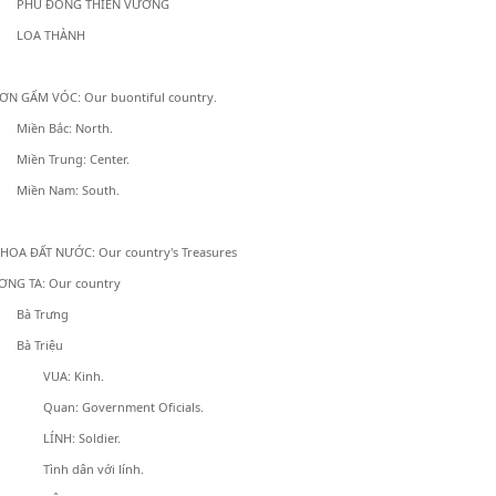
PHÙ ĐỔNG THIÊN VƯƠNG
LOA THÀNH
ƠN GẤM VÓC: Our buontiful country.
Miền Bắc: North.
Miền Trung: Center.
Miền Nam: South.
OA ĐẤT NƯỚC: Our country's Treasures
NG TA: Our country
Bà Trưng
Bà Triệu
VUA: Kinh.
Quan: Government Oficials.
LÍNH: Soldier.
Tình dân với lính.