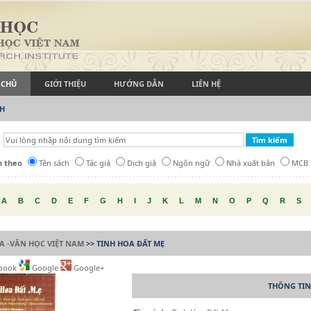
 CHỦ
GIỚI THIỆU
HƯỚNG DẪN
LIÊN HỆ
CH
h theo
Tên sách
Tác giả
Dịch giả
Ngôn ngữ
Nhà xuất bản
MCB
A
B
C
D
E
F
G
H
I
J
K
L
M
N
O
P
Q
R
S
A -VĂN HỌC VIỆT NAM
>> TINH HOA ĐẤT MẸ
book
Google
Google+
THÔNG TIN