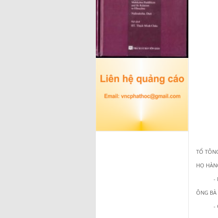
TỔ TÔNG
HỌ HÀNG:
-
ÔNG BÀ 
-