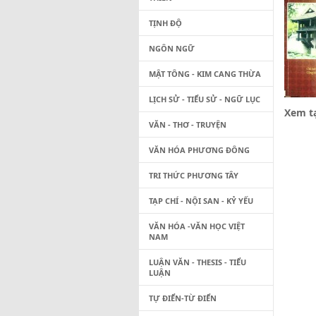
TỊNH ĐỘ
NGÔN NGỮ
MẬT TÔNG - KIM CANG THỪA
LỊCH SỬ - TIỂU SỬ - NGỮ LỤC
Xem tạ
VĂN - THƠ - TRUYỆN
VĂN HÓA PHƯƠNG ĐÔNG
TRI THỨC PHƯƠNG TÂY
TẠP CHÍ - NỘI SAN - KỶ YẾU
VĂN HÓA -VĂN HỌC VIỆT
NAM
LUẬN VĂN - THESIS - TIỂU
LUẬN
Ng
TỰ ĐIỂN-TỪ ĐIỂN
Ho