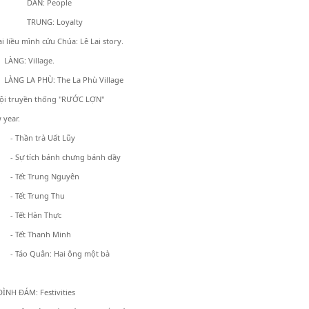
DÂN: People
TRUNG: Loyalty
iều mình cứu Chúa: Lê Lai story.
 Village.
A PHÙ: The La Phù Village
 truyền thống "RƯỚC LỢN"
 year.
- Thần trà Uất Lũy
- Sự tích bánh chưng bánh dầy
- Tết Trung Nguyên
- Tết Trung Thu
- Tết Hàn Thực
- Tết Thanh Minh
- Táo Quân: Hai ông một bà
ÌNH ĐÁM: Festivities