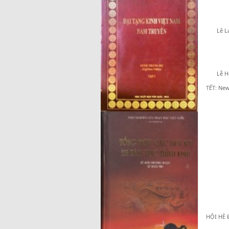
Lê Lai l
LÀNG:
LÀNG L
Lễ Hội
TẾT: New
HỘI HÈ Đ