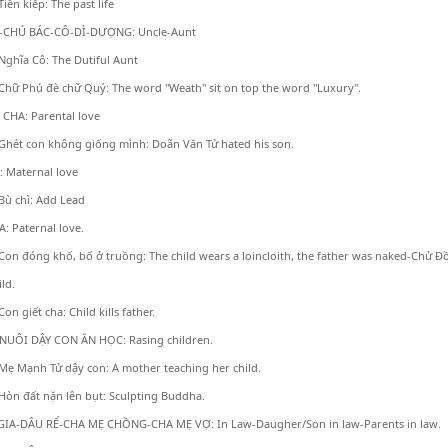
 Tiền kiếp: The past life
CHÚ BÁC-CÔ-DÌ-DƯỢNG: Uncle-Aunt
 Nghĩa Cô: The Dutiful Aunt
 Chữ Phú đè chữ Quý: The word "Weath" sit on top the word "Luxury".
CHA: Parental love
 Ghét con không giống mình: Doãn Văn Tử hated his son.
 Maternal love
 Bù chì: Add Lead
: Paternal love.
 Con đóng khố, bố ở truồng: The child wears a loincloith, the father was naked-Chử Đ
ld.
 Con giết cha: Child kills father.
NUÔI DẬY CON ĂN HỌC: Rasing children.
 Mẹ Mạnh Tử dậy con: A mother teaching her child.
 Hòn đất nặn lên bụt: Sculpting Buddha.
IA-DÂU RỂ-CHA MẸ CHỒNG-CHA MẸ VỢ: In Law-Daugher/Son in law-Parents in law.