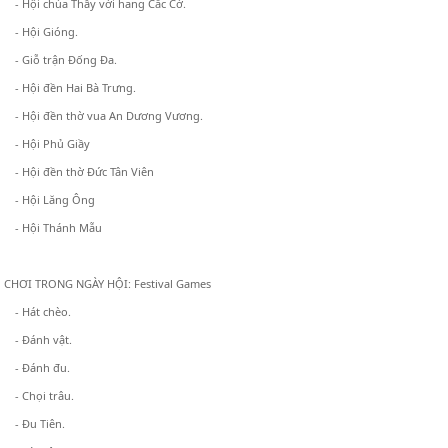
- Hội chùa Thầy với hang Cắc Cớ.
- Hội Gióng.
- Giỗ trận Đống Đa.
- Hội đền Hai Bà Trưng.
- Hội đền thờ vua An Dương Vương.
- Hội Phủ Giầy
- Hội đền thờ Đức Tân Viên
- Hội Lăng Ông
- Hội Thánh Mẫu
 CHƠI TRONG NGÀY HỘI: Festival Games
- Hát chèo.
- Đánh vật.
- Đánh đu.
- Chọi trâu.
- Đu Tiên.