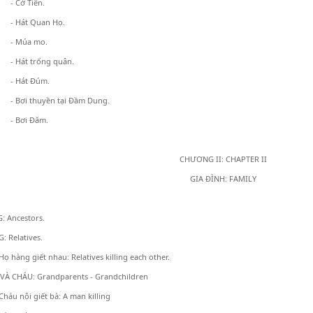
- Cờ Tiên.
- Hát Quan Họ.
- Múa mo.
- Hát trống quân.
- Hát Đúm.
- Bơi thuyền tại Đầm Dung.
- Bơi Đăm.
CHƯƠNG II: CHAPTER II
GIA ĐÌNH: FAMILY
: Ancestors.
 Relatives.
 Họ hàng giết nhau: Relatives killing each other.
VÀ CHÁU: Grandparents - Grandchildren
 Cháu nội giết bà: A man killing