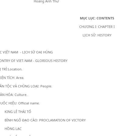
àng Anh Thư
MỤC LỤC: CONTENTS
CHƯƠNG I: CHAPTER I
LỊCH SỬ: HISTORY
 VIỆT NAM - LỊCH SỬ OAI HÙNG
NTRY OF VIET-NAM - GLORIOUS HISTORY
Ị TRÍ:Location.
DIỆN TÍCH: Area.
DÂN TỘC VÀ CHỦNG LOẠI: People.
VĂN HÓA: Culture.
QUỐC HIỆU: Official name.
KING LÊ THÁI TỔ
BÌNH NGÔ ĐẠO CÁO: PROCLAMATION OF VICTORY
HỒNG LẠC