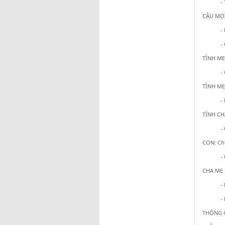
-
CẬU MỢ-
-
-
TÌNH MẸ 
-
TÌNH MẸ:
-
TÌNH CHA
-
CON: Chi
-
CHA MẸ 
-
-
THÔNG G