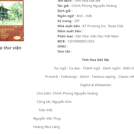
Tên sách :
Tinh Hoa Đất Mẹ
Tác giả :
Chính Phong Nguyễn Hoàng
Dịch giả :
Ngôn ngữ :
Anh - Việt
Số trang :
297
Nhà xuất bản :
KT Printing Inc. Texas USA
Năm xuất bản :
.
Phân loại :
Văn Hóa -Văn Học Việt Nam
MCB :
120100000012253
OPAC :
i thư viện
Tóm tắt :
Tinh Hoa Đất Mẹ
Tục ngữ - Ca dao - Thành ngữ - Danh ngôn - Điển t
Proverb - Folksongs - Idiom - Famous saying - Classic re
English & Vietnamese
Chủ biên: Chính Phong Nguyễn Hoàng
Cộng tác: Nguyên Kim
Trần Việt
uyễn Văn Thụy
àng Như Lăng