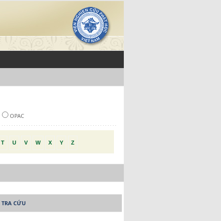
OPAC
T
U
V
W
X
Y
Z
 TRA CỨU