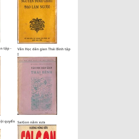
n tập -
Văn Học dân gian Thái Bình tập
I
Nội quyển
SaiGon năm xưa