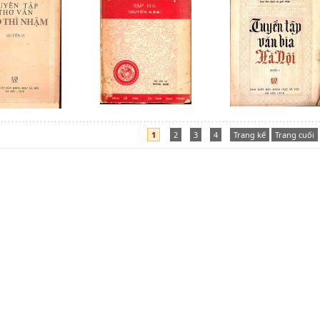
1
2
3
4
Trang kế
Trang cuối