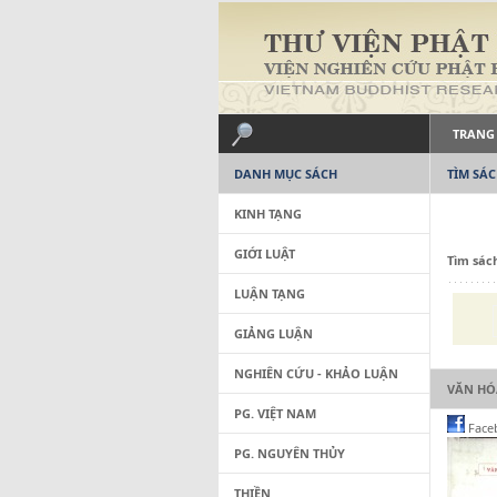
TRANG
DANH MỤC SÁCH
TÌM SÁ
KINH TẠNG
GIỚI LUẬT
Tìm sác
LUẬN TẠNG
GIẢNG LUẬN
NGHIÊN CỨU - KHẢO LUẬN
VĂN HÓ
PG. VIỆT NAM
Face
PG. NGUYÊN THỦY
THIỀN