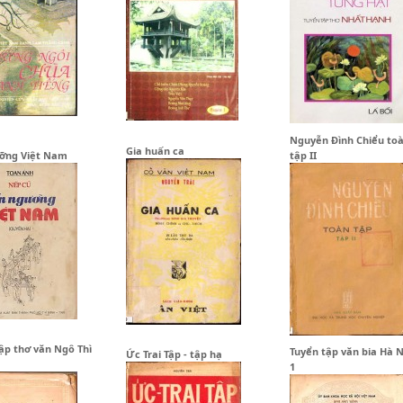
Nguyễn Đình Chiểu toà
Gia huấn ca
ưỡng Việt Nam
tập II
ập thơ văn Ngô Thì
Tuyển tập văn bia Hà 
Ức Trai Tập - tập hạ
1