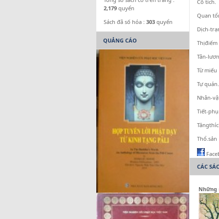
Cổ tích.
2,179
quyển
Quan tổ
Sách đã số hóa :
303
quyển
Dịch-tr
QUẢNG CÁO
Thịđiếm
Tân-lươ
Từ miếu
Tự quán.
Nhân-vậ
Tiết-phụ
Tăngthí
Thổ.sản
Face
CÁC SÁ
Những 