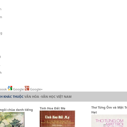
n
ạm
ng
t
.
ch
book
Google
Google+
CH KHÁC THUỘC
VĂN HÓA -VĂN HỌC VIỆT NAM
Thơ Từng Ôm và Mặt Tr
Tinh Hoa Đất Mẹ
ngôi chùa danh tiếng
Hạt