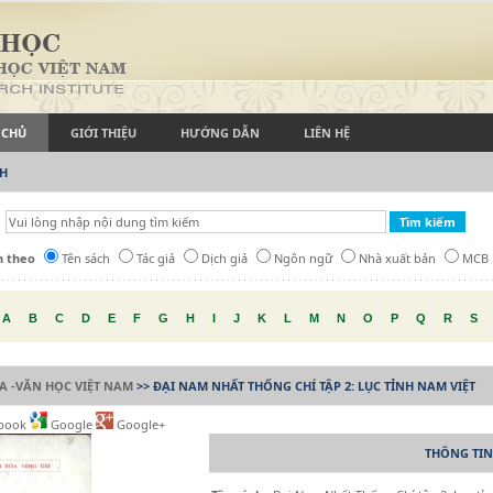
 CHỦ
GIỚI THIỆU
HƯỚNG DẪN
LIÊN HỆ
CH
h theo
Tên sách
Tác giả
Dịch giả
Ngôn ngữ
Nhà xuất bản
MCB
A
B
C
D
E
F
G
H
I
J
K
L
M
N
O
P
Q
R
S
A -VĂN HỌC VIỆT NAM
>> ĐẠI NAM NHẤT THỐNG CHÍ TẬP 2: LỤC TỈNH NAM VIỆT
book
Google
Google+
THÔNG TIN