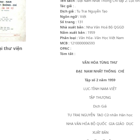
Tên sách :
Đại Nam Nhất Thống Chí tập 2: Lục tỉ
Tác giả :
.
Dịch giả :
Tu Trai Nguyễn Tạo
Ngôn ngữ :
Việt
Số trang :
131
Nhà xuất bản :
Nha Văn Hoá Bộ QGGD
Năm xuất bản :
1959
Phân loại :
Văn Hóa -Văn Học Việt Nam
MCB :
1210000006593
i thư viện
OPAC :
Tóm tắt :
VĂN HÓA
TÙNG
TH
Ư
ĐẠI NAM NHẤT THỐNG CHÍ
Tập số 2 năm 1959
LỤC-TỈNH NAM-VIỆT
TẬP THƯỢNG
Dịch Giả
TU TRAI NGUYỄN TẠO Cử nhân Hán học
NHA VĂN HÓA BỘ QUỐC GIA GIÁO DỤC
XUẤT BẢN