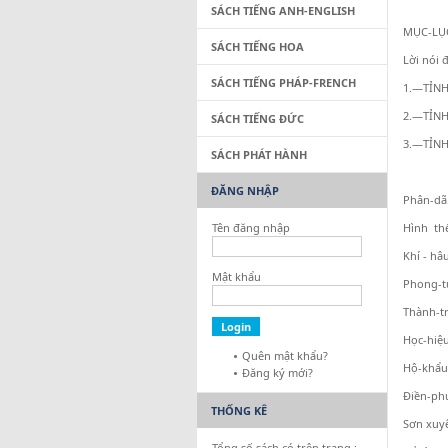
SÁCH TIẾNG ANH-ENGLISH
MỤC-LỤ
SÁCH TIẾNG HOA
Lời nói 
SÁCH TIẾNG PHÁP-FRENCH
1.—TỈNH
2.—TỈNH
SÁCH TIẾNG ĐỨC
3.—TỈN
SÁCH PHÁT HÀNH
ĐĂNG NHẬP
Phân-dã
Tên đăng nhập
Hình th
Khí - hâ
Mật khẩu
Phong-t
Thành-tr
Học-hiệ
Quên mật khẩu?
Hộ-khẩu
Đăng ký mới?
Điền-ph
THỐNG KÊ
Sơn xuy
Tổng số sách có trên trang :