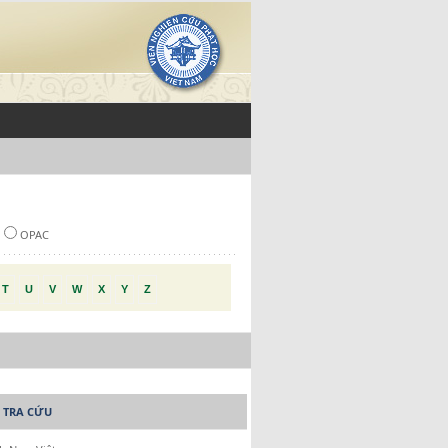
OPAC
T
U
V
W
X
Y
Z
 TRA CỨU