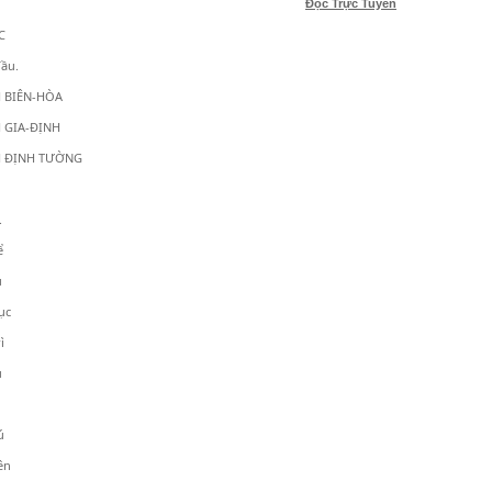
Đọc Trực Tuyến
C
đầu.
 BIÊN-HÒA
 GIA-ĐỊNH
H ĐỊNH TƯỜNG
.
ể
u
ục
ì
u
ú
ên