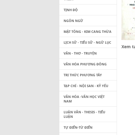
TỊNH ĐỘ
NGÔN NGỮ
MẬT TÔNG - KIM CANG THỪA
LỊCH SỬ - TIỂU SỬ - NGỮ LỤC
Xem tạ
VĂN - THƠ - TRUYỆN
VĂN HÓA PHƯƠNG ĐÔNG
TRI THỨC PHƯƠNG TÂY
TẠP CHÍ - NỘI SAN - KỶ YẾU
VĂN HÓA -VĂN HỌC VIỆT
NAM
LUẬN VĂN - THESIS - TIỂU
LUẬN
TỰ ĐIỂN-TỪ ĐIỂN