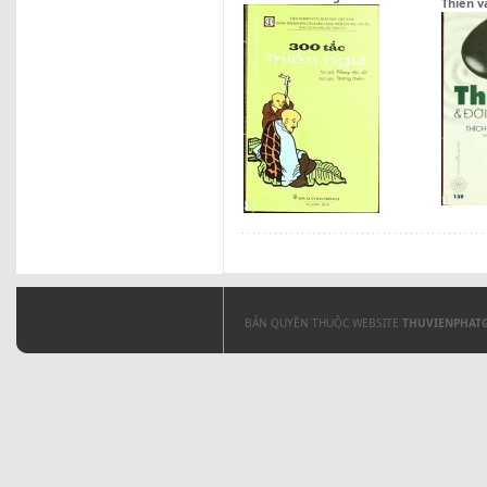
Thiền v
BẢN QUYỀN THUỘC WEBSITE
THUVIENPHAT