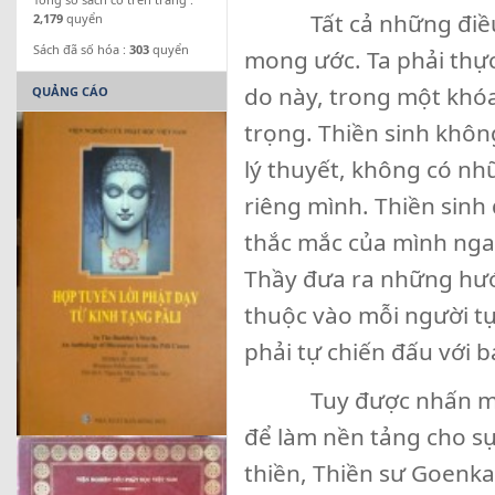
Tất cả những điều n
2,179
quyển
Sách đã số hóa :
303
quyển
mong ước. Ta phải thực
do này, trong một khóa
QUẢNG CÁO
trọng. Thiền sinh không
lý thuyết, không có nh
riêng mình. Thiền sinh
thắc mắc của mình ngay
Thầy đưa ra những hướn
thuộc vào mỗi người t
phải tự chiến đấu với b
Tuy được nhấn mạnh n
để làm nền tảng cho sự 
thiền, Thiền sư Goenka