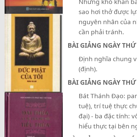
Những khó khăn ban
sao hơi thở được lự
nguyên nhân của n
cần phải tránh.
BÀI GIẢNG NGÀY THỨ
Định nghĩa chung về
(định).
BÀI GIẢNG NGÀY THỨ
Bát Thánh Đạo: panna
tuệ), trí tuệ thực c
đại) - ba đặc tính:
hiểu thực tại bên n