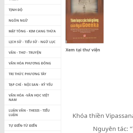
TỊNH ĐỘ
NGÔN NGỮ
MẬT TÔNG - KIM CANG THỪA
LỊCH SỬ - TIỂU SỬ - NGỮ LỤC
Xem tại thư viện
VĂN - THƠ - TRUYỆN
VĂN HÓA PHƯƠNG ĐÔNG
TRI THỨC PHƯƠNG TÂY
TẠP CHÍ - NỘI SAN - KỶ YẾU
VĂN HÓA -VĂN HỌC VIỆT
NAM
LUẬN VĂN - THESIS - TIỂU
Khóa thiền Vipassan
LUẬN
TỰ ĐIỂN-TỪ ĐIỂN
Nguyên tác: 