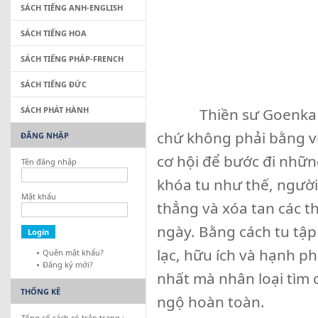
SÁCH TIẾNG ANH-ENGLISH
SÁCH TIẾNG HOA
SÁCH TIẾNG PHÁP-FRENCH
SÁCH TIẾNG ĐỨC
SÁCH PHÁT HÀNH
Thiền sư Goenka nói: 
chứ không phải bằng vi
ĐĂNG NHẬP
cơ hội để bước đi nhữn
Tên đăng nhập
khóa tu như thế, ngườ
Mật khẩu
thẳng và xóa tan các t
ngày. Bằng cách tu tập
lạc, hữu ích và hạnh ph
Quên mật khẩu?
Đăng ký mới?
nhất mà nhân loại tìm 
THỐNG KÊ
ngộ hoàn toàn.
Tổng số sách có trên trang :