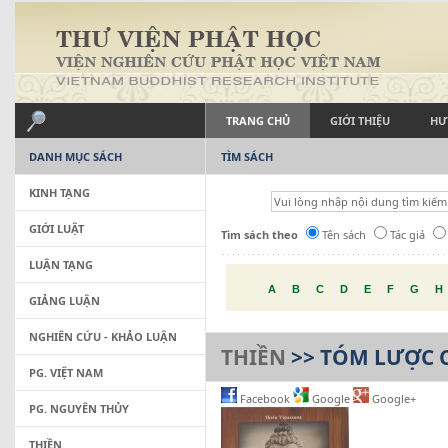
TRANG CHỦ
GIỚI THIỆU
HƯ
DANH MỤC SÁCH
TÌM SÁCH
KINH TẠNG
GIỚI LUẬT
Tìm sách theo
Tên sách
Tác giả
LUẬN TẠNG
A
B
C
D
E
F
G
H
GIẢNG LUẬN
NGHIÊN CỨU - KHẢO LUẬN
THIỀN
>> TÓM LƯỢC C
PG. VIỆT NAM
Facebook
Google
Google+
PG. NGUYÊN THỦY
THIỀN