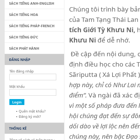
SÁCH TIẾNG ANH-ENGLISH
Chúng tôi trình bày bả
SÁCH TIẾNG HOA
của Tam Tạng Thái La
SÁCH TIẾNG PHÁP-FRENCH
tích Giới Tỳ Khưu Ni,
h
SÁCH TIẾNG ĐỨC
Khưu Ni
để dễ nhớ.
SÁCH PHÁT HÀNH
Đề cập đến nội dung, 
ĐĂNG NHẬP
định điều học cho các T
Tên đăng nhập
Sãriputta ( Xá Lợi Phất )
hợp này, chỉ có Như Lai 
Mật khẩu
điểm”.
Và ngài đã xác đ
vì một số pháp đưa đến 
Quên mật khẩu?
hội chúng đạt đến sự đô
Đăng ký mới?
dối dào về lợi lộc nên đ
THỐNG KÊ
chúng này, nên bậc Đạo 
Tổng số sách có trên trang :