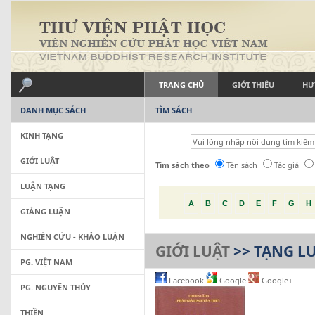
TRANG CHỦ
GIỚI THIỆU
HƯ
DANH MỤC SÁCH
TÌM SÁCH
KINH TẠNG
GIỚI LUẬT
Tìm sách theo
Tên sách
Tác giả
LUẬN TẠNG
A
B
C
D
E
F
G
H
GIẢNG LUẬN
NGHIÊN CỨU - KHẢO LUẬN
GIỚI LUẬT
>> TẠNG LU
PG. VIỆT NAM
Facebook
Google
Google+
PG. NGUYÊN THỦY
THIỀN