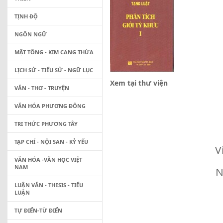
TỊNH ĐỘ
NGÔN NGỮ
MẬT TÔNG - KIM CANG THỪA
LỊCH SỬ - TIỂU SỬ - NGỮ LỤC
Xem tại thư viện
VĂN - THƠ - TRUYỆN
VĂN HÓA PHƯƠNG ĐÔNG
TRI THỨC PHƯƠNG TÂY
TẠP CHÍ - NỘI SAN - KỶ YẾU
V
VĂN HÓA -VĂN HỌC VIỆT
NAM
N
LUẬN VĂN - THESIS - TIỂU
LUẬN
TỰ ĐIỂN-TỪ ĐIỂN