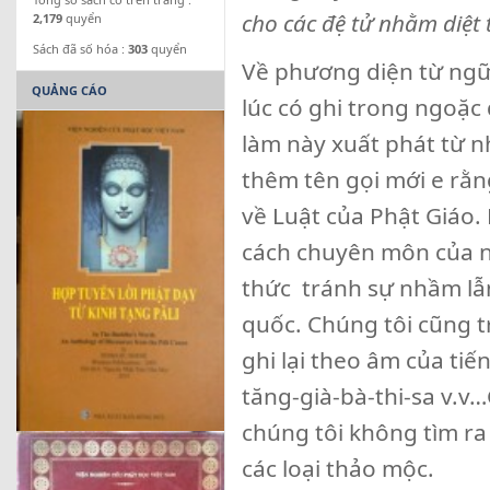
cho các đệ tử nhằm diệt 
2,179
quyển
Sách đã số hóa :
303
quyển
Về phương diện từ ngữ 
QUẢNG CÁO
lúc có ghi trong ngoặc đ
làm này xuất phát từ n
thêm tên gọi mới e rằng
về Luật của Phật Giáo. 
cách chuyên môn của ng
thức tránh sự nhầm lẫn,
quốc. Chúng tôi cũng t
ghi lại theo âm của tiế
tăng-già-bà-thi-sa v.v…
chúng tôi không tìm r
các loại thảo mộc.