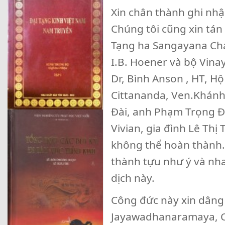
Xin chân thành ghi nh
Chúng tôi cũng xin tá
Tạng ha Sangayana Cha
I.B. Hoener và bộ Vin
Dr, Bình Anson , HT, H
Cittananda, Ven.Khánh 
Đài, anh Phạm Trọng 
Vivian, gia đình Lê Thị 
không thể hoàn thành.
thành tựu như ý và nha
dịch này.
Công đức này xin dâng đ
Jayawadhanaramaya, Co