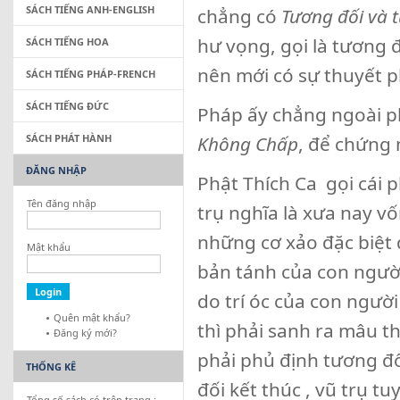
SÁCH TIẾNG ANH-ENGLISH
chẳng có
Tương đối và t
hư vọng, gọi là tương đ
SÁCH TIẾNG HOA
nên mới có sự thuyết 
SÁCH TIẾNG PHÁP-FRENCH
SÁCH TIẾNG ĐỨC
Pháp ấy chẳng ngoài p
SÁCH PHÁT HÀNH
Không Chấp
, để chứng 
ĐĂNG NHẬP
Phật Thích Ca gọi cái 
Tên đăng nhập
trụ nghĩa là xưa nay v
những cơ xảo đặc biệt 
Mật khẩu
bản tánh của con người 
do trí óc của con ngườ
Quên mật khẩu?
thì phải sanh ra mâu t
Đăng ký mới?
phải phủ định tương đố
THỐNG KÊ
đối kết thúc , vũ trụ tu
Tổng số sách có trên trang :