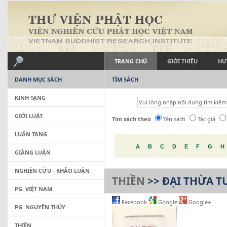
TRANG CHỦ
GIỚI THIỆU
HƯ
DANH MỤC SÁCH
TÌM SÁCH
KINH TẠNG
GIỚI LUẬT
Tìm sách theo
Tên sách
Tác giả
LUẬN TẠNG
A
B
C
D
E
F
G
H
GIẢNG LUẬN
NGHIÊN CỨU - KHẢO LUẬN
THIỀN
>> ĐẠI THỪA T
PG. VIỆT NAM
Facebook
Google
Google+
PG. NGUYÊN THỦY
THIỀN