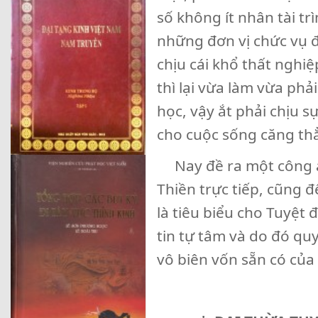
số không ít nhân tài tr
những đơn vị chức vụ đã
chịu cái khổ thất nghiệ
thì lại vừa làm vừa phả
học, vậy ắt phải chịu s
cho cuộc sống căng th
Nay đề ra một công án
Thiền trực tiếp, cũng 
là tiêu biểu cho Tuyệt
tin tự tâm và do đó qu
vô biên vốn sẵn có của