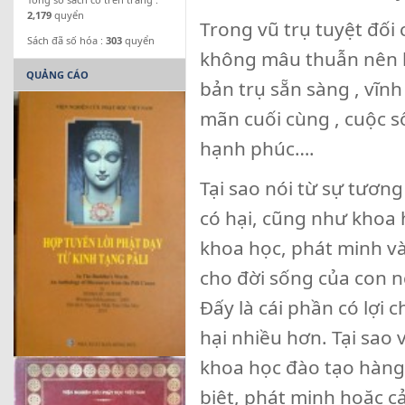
2,179
quyển
Trong vũ trụ tuyệt đối
Sách đã số hóa :
303
quyển
không mâu thuẫn nên kh
QUẢNG CÁO
bản trụ sẵn sàng , vĩnh
mãn cuối cùng , cuộc s
hạnh phúc….
Tại sao nói từ sự tương
có hại, cũng như khoa 
khoa học, phát minh và
cho đời sống của con 
Đấy là cái phần có lợi c
hại nhiều hơn. Tại sao 
khoa học đào tạo hàng n
biệt, phát minh hoặc c