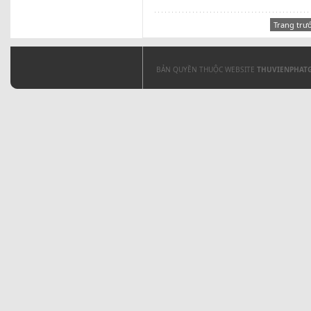
Trang trư
BẢN QUYỀN THUỘC WEBSITE
THUVIENPHAT