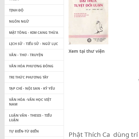
TỊNH ĐỘ
NGÔN NGỮ
MẬT TÔNG - KIM CANG THỪA
LỊCH SỬ - TIỂU SỬ - NGỮ LỤC
Xem tại thư viện
VĂN - THƠ - TRUYỆN
VĂN HÓA PHƯƠNG ĐÔNG
TRI THỨC PHƯƠNG TÂY
TẠP CHÍ - NỘI SAN - KỶ YẾU
VĂN HÓA -VĂN HỌC VIỆT
NAM
Thành hội Ph
LUẬN VĂN - THESIS - TIỂU
P.L 
LUẬN
TỰ ĐIỂN-TỪ ĐIỂN
Phật Thích Ca dùng tr