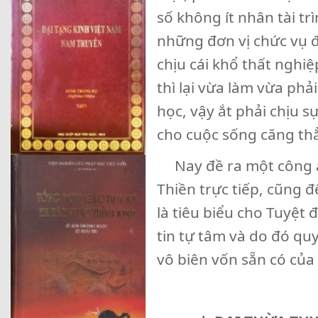
số không ít nhân tài tr
những đơn vị chức vụ đã
chịu cái khổ thất nghiệ
thì lại vừa làm vừa phả
học, vậy ắt phải chịu s
cho cuộc sống căng th
Nay đề ra một công án
Thiền trực tiếp, cũng 
là tiêu biểu cho Tuyệt
tin tự tâm và do đó qu
vô biên vốn sẵn có của