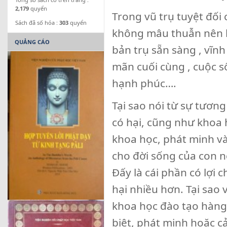
2,179
quyển
Trong vũ trụ tuyệt đối
Sách đã số hóa :
303
quyển
không mâu thuẫn nên kh
QUẢNG CÁO
bản trụ sẵn sàng , vĩnh
mãn cuối cùng , cuộc s
hạnh phúc….
Tại sao nói từ sự tương
có hại, cũng như khoa 
khoa học, phát minh và
cho đời sống của con 
Đấy là cái phần có lợi c
hại nhiều hơn. Tại sao 
khoa học đào tạo hàng n
biệt, phát minh hoặc c