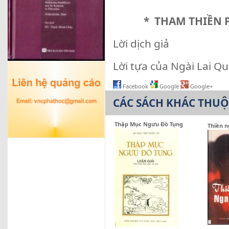
* THAM THIỀN P
Lời dịch giả
Lời tựa của Ngài Lai Q
Facebook
Google
Google+
CÁC SÁCH KHÁC THU
Thập Mục Ngưu Đồ Tụng
Thiền n