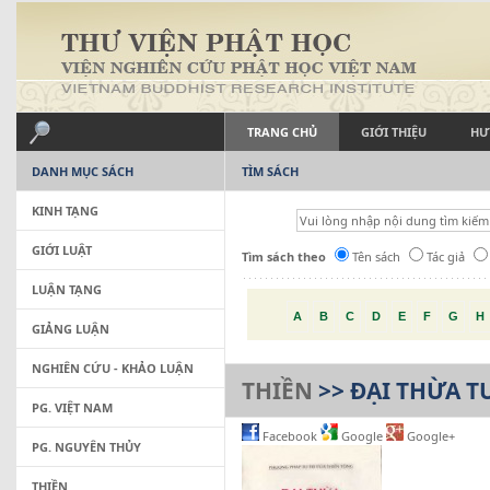
TRANG CHỦ
GIỚI THIỆU
HƯ
DANH MỤC SÁCH
TÌM SÁCH
KINH TẠNG
GIỚI LUẬT
Tìm sách theo
Tên sách
Tác giả
LUẬN TẠNG
A
B
C
D
E
F
G
H
GIẢNG LUẬN
NGHIÊN CỨU - KHẢO LUẬN
THIỀN
>> ĐẠI THỪA T
PG. VIỆT NAM
Facebook
Google
Google+
PG. NGUYÊN THỦY
THIỀN