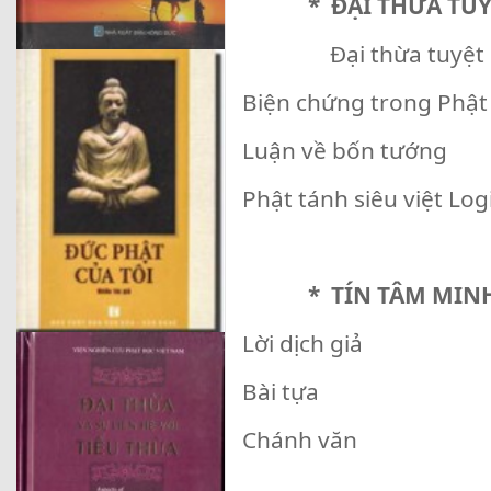
* ĐẠI THỪA TUYỆ
Đại thừa tuyệt đố
Biện chứng trong Phật 
Luận về bốn tướng
Phật tánh siêu việt Log
* TÍN TÂM MINH T
Lời dịch giả
Bài tựa
Chánh văn