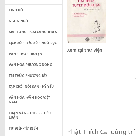
TỊNH ĐỘ
NGÔN NGỮ
MẬT TÔNG - KIM CANG THỪA
LỊCH SỬ - TIỂU SỬ - NGỮ LỤC
Xem tại thư viện
VĂN - THƠ - TRUYỆN
VĂN HÓA PHƯƠNG ĐÔNG
TRI THỨC PHƯƠNG TÂY
TẠP CHÍ - NỘI SAN - KỶ YẾU
VĂN HÓA -VĂN HỌC VIỆT
NAM
Thành hội Ph
LUẬN VĂN - THESIS - TIỂU
P.L 
LUẬN
TỰ ĐIỂN-TỪ ĐIỂN
Phật Thích Ca dùng tr