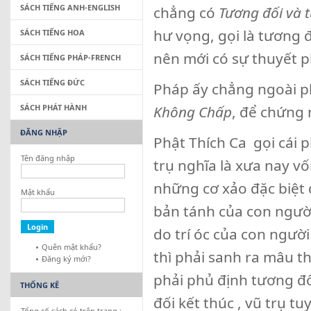
SÁCH TIẾNG ANH-ENGLISH
chẳng có
Tương đối và t
hư vọng, gọi là tương đ
SÁCH TIẾNG HOA
nên mới có sự thuyết 
SÁCH TIẾNG PHÁP-FRENCH
SÁCH TIẾNG ĐỨC
Pháp ấy chẳng ngoài p
SÁCH PHÁT HÀNH
Không Chấp
, để chứng 
ĐĂNG NHẬP
Phật Thích Ca gọi cái 
Tên đăng nhập
trụ nghĩa là xưa nay v
những cơ xảo đặc biệt 
Mật khẩu
bản tánh của con người 
do trí óc của con ngườ
Quên mật khẩu?
thì phải sanh ra mâu t
Đăng ký mới?
phải phủ định tương đố
THỐNG KÊ
đối kết thúc , vũ trụ tu
Tổng số sách có trên trang :