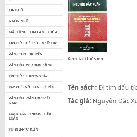
TỊNH ĐỘ
NGÔN NGỮ
MẬT TÔNG - KIM CANG THỪA
LỊCH SỬ - TIỂU SỬ - NGỮ LỤC
VĂN - THƠ - TRUYỆN
Xem tại thư viện
VĂN HÓA PHƯƠNG ĐÔNG
TRI THỨC PHƯƠNG TÂY
Tên sách:
Đi tìm dấu t
TẠP CHÍ - NỘI SAN - KỶ YẾU
VĂN HÓA -VĂN HỌC VIỆT
Tác giả:
Nguyễn Đắc X
NAM
LUẬN VĂN - THESIS - TIỂU
LUẬN
TỰ ĐIỂN-TỪ ĐIỂN