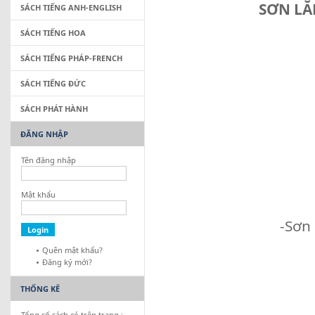
SƠN LĂ
SÁCH TIẾNG ANH-ENGLISH
SÁCH TIẾNG HOA
SÁCH TIẾNG PHÁP-FRENCH
SÁCH TIẾNG ĐỨC
SÁCH PHÁT HÀNH
ĐĂNG NHẬP
Tên đăng nhập
Mật khẩu
-Sơn
Quên mật khẩu?
Đăng ký mới?
THỐNG KÊ
Tổng số sách có trên trang :