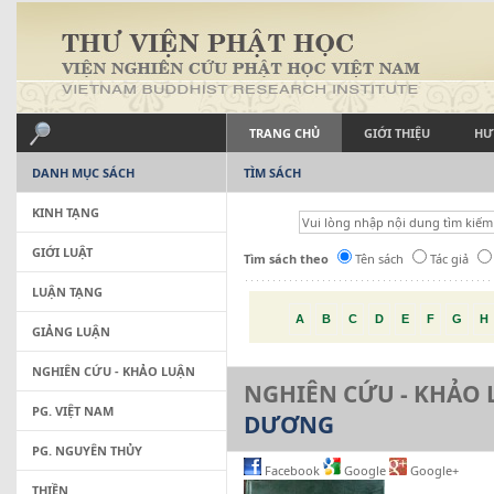
TRANG CHỦ
GIỚI THIỆU
HƯ
DANH MỤC SÁCH
TÌM SÁCH
KINH TẠNG
GIỚI LUẬT
Tìm sách theo
Tên sách
Tác giả
LUẬN TẠNG
A
B
C
D
E
F
G
H
GIẢNG LUẬN
NGHIÊN CỨU - KHẢO LUẬN
NGHIÊN CỨU - KHẢO
PG. VIỆT NAM
DƯƠNG
PG. NGUYÊN THỦY
Facebook
Google
Google+
THIỀN