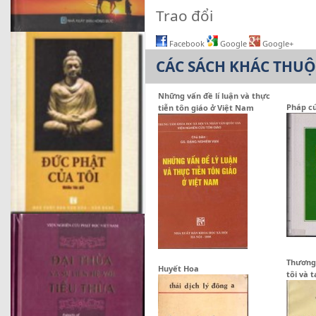
Trao đổi
Facebook
Google
Google+
CÁC SÁCH KHÁC THU
Những vấn đề lí luận và thực
Pháp c
tiễn tôn giáo ở Việt Nam
Thương 
Huyết Hoa
tôi và t