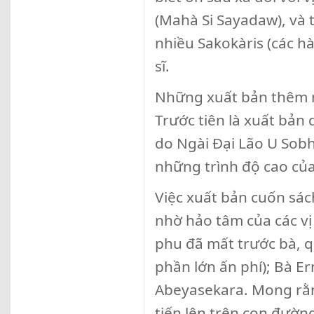
(Mahà Si Sayadaw), và t
nhiều Sakokàris (các h
sĩ.
Những xuất bản thêm n
Trước tiên là xuất bản
do Ngài Đại Lão U Sob
những trình độ cao củ
Việc xuất bản cuốn sác
nhờ hảo tâm của các vị
phu đã mất trước bà, qu
phần lớn ấn phí); Bà Er
Abeyasekara. Mong rằng
tiến lên trên con đườn