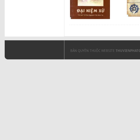
BẢN QUYỀN THUỘC WEBSITE
THUVIENPHAT