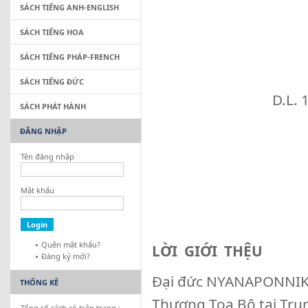
SÁCH TIẾNG ANH-ENGLISH
SÁCH TIẾNG HOA
SÁCH TIẾNG PHÁP-FRENCH
SÁCH TIẾNG ĐỨC
D.L. 1
SÁCH PHÁT HÀNH
ĐĂNG NHẬP
Tên đăng nhập
Mật khẩu
Quên mật khẩu?
LỜI GIỚI THỆU
Đăng ký mới?
Đại đức NYANAPONNIKA
THỐNG KÊ
Thượng Tọa Bộ tại Trun
Tổng số sách có trên trang :