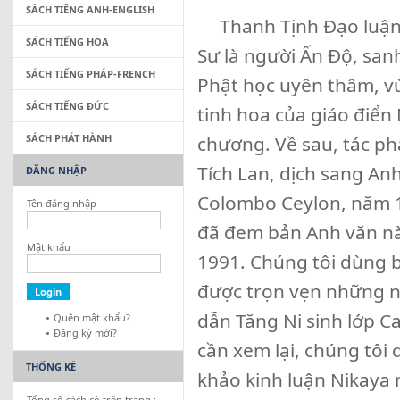
SÁCH TIẾNG ANH-ENGLISH
Thanh Tịnh Đạo luận l
SÁCH TIẾNG HOA
Sư là người Ấn Độ, sanh
SÁCH TIẾNG PHÁP-FRENCH
Phật học uyên thâm, vừ
SÁCH TIẾNG ĐỨC
tinh hoa của giáo điể
SÁCH PHÁT HÀNH
chương. Về sau, tác ph
Tích Lan, dịch sang An
ĐĂNG NHẬP
Colombo Ceylon, năm 19
Tên đăng nhập
đã đem bản Anh văn này
Mật khẩu
1991. Chúng tôi dùng b
được trọn vẹn những n
dẫn Tăng Ni sinh lớp C
Quên mật khẩu?
Đăng ký mới?
cần xem lại, chúng tôi
THỐNG KÊ
khảo kinh luận Nikaya 
Tổng số sách có trên trang :