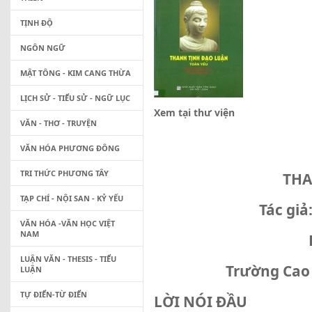
TỊNH ĐỘ
NGÔN NGỮ
MẬT TÔNG - KIM CANG THỪA
LỊCH SỬ - TIỂU SỬ - NGỮ LỤC
Xem tại thư viện
VĂN - THƠ - TRUYỆN
VĂN HÓA PHƯƠNG ĐÔNG
TRI THỨC PHƯƠNG TÂY
THA
TẠP CHÍ - NỘI SAN - KỶ YẾU
Tác gi
VĂN HÓA -VĂN HỌC VIỆT
NAM
LUẬN VĂN - THESIS - TIỂU
Trường Cao 
LUẬN
TỰ ĐIỂN-TỪ ĐIỂN
LỜI NÓI ĐẦU