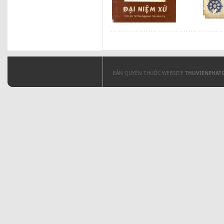
BẢN QUYỀN THUỘC WEBSITE
THUVIENPHAT