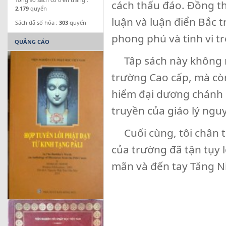
cách thấu đáo. Đồng th
2,179
quyển
luận và luận điển Bắc 
Sách đã số hóa :
303
quyển
phong phú và tinh vi tr
QUẢNG CÁO
Tâp sách này không nhữ
trường Cao cấp, mà còn
hiểm đại dương chánh 
truyền của giáo lý ngu
Cuối cùng, tôi chân th
của trường đã tận tụy 
mãn và đến tay Tăng Ni
T.V. Vạn Hạ