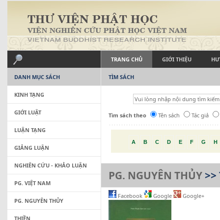
TRANG CHỦ
GIỚI THIỆU
HƯ
DANH MỤC SÁCH
TÌM SÁCH
KINH TẠNG
GIỚI LUẬT
Tìm sách theo
Tên sách
Tác giả
LUẬN TẠNG
A
B
C
D
E
F
G
H
GIẢNG LUẬN
NGHIÊN CỨU - KHẢO LUẬN
PG. NGUYÊN THỦY
>>
PG. VIỆT NAM
Facebook
Google
Google+
PG. NGUYÊN THỦY
THIỀN