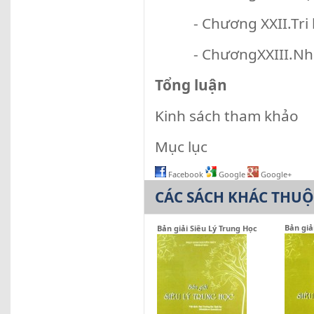
- Chương XXII.Tri ki
- ChươngXXIII.Những 
Tổng luận
Kinh sách tham khảo
Mục lục
Facebook
Google
Google+
CÁC SÁCH KHÁC THU
Bản giả
Bản giải Siêu Lý Trung Học