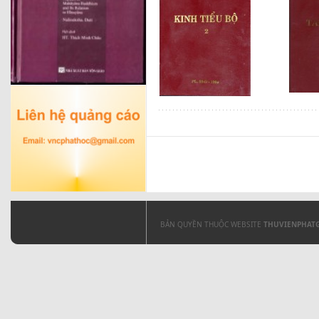
BẢN QUYỀN THUỘC WEBSITE
THUVIENPHAT