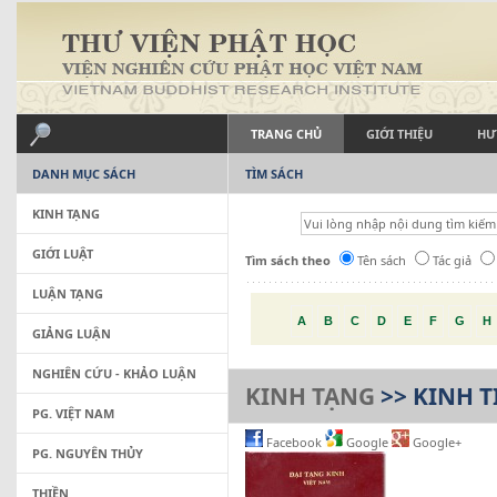
TRANG CHỦ
GIỚI THIỆU
HƯ
DANH MỤC SÁCH
TÌM SÁCH
KINH TẠNG
GIỚI LUẬT
Tìm sách theo
Tên sách
Tác giả
LUẬN TẠNG
A
B
C
D
E
F
G
H
GIẢNG LUẬN
NGHIÊN CỨU - KHẢO LUẬN
KINH TẠNG
>> KINH T
PG. VIỆT NAM
Facebook
Google
Google+
PG. NGUYÊN THỦY
THIỀN