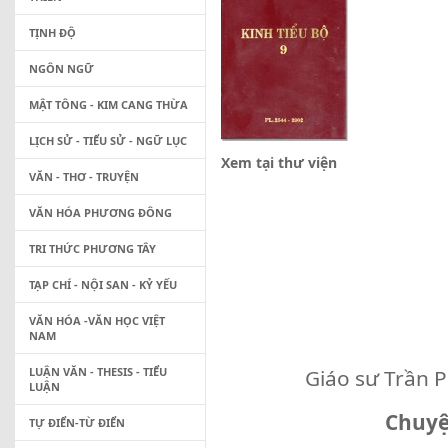
TỊNH ĐỘ
NGÔN NGỮ
MẬT TÔNG - KIM CANG THỪA
LỊCH SỬ - TIỂU SỬ - NGỮ LỤC
Xem tại thư viện
VĂN - THƠ - TRUYỆN
VĂN HÓA PHƯƠNG ĐÔNG
TRI THỨC PHƯƠNG TÂY
TẠP CHÍ - NỘI SAN - KỶ YẾU
VĂN HÓA -VĂN HỌC VIỆT
NAM
LUẬN VĂN - THESIS - TIỂU
Giáo sư Trần P
LUẬN
Chuyệ
TỰ ĐIỂN-TỪ ĐIỂN