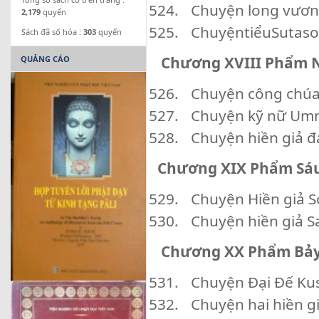
Chuyện long vươn
2,179
quyển
ChuyệntiểuSutaso
Sách đã số hóa :
303
quyển
Chương XVIII Phẩm 
QUẢNG CÁO
Chuyện công chúa N
Chuyện kỹ nữ Umm
Chuyện hiền giả đ
Chương XIX Phẩm Sáu
Chuyện Hiền giả S
Chuyện hiền giả S
Chương XX Phẩm Bảy
Chuyện Đại Đế Kus
Chuyện hai hiền g