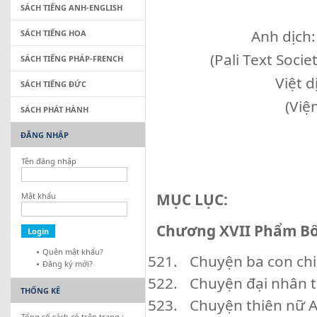
SÁCH TIẾNG ANH-ENGLISH
Anh dịch:
SÁCH TIẾNG HOA
(Pali Text Soci
SÁCH TIẾNG PHÁP-FRENCH
Việt 
SÁCH TIẾNG ĐỨC
(Việ
SÁCH PHÁT HÀNH
ĐĂNG NHẬP
Tên đăng nhập
MỤC LỤC:
Mật khẩu
Chương XVII Phẩm Bố
Quên mật khẩu?
Chuyện ba con chi
Đăng ký mới?
Chuyện đại nhân t
THỐNG KÊ
Chuyện thiên nữ 
Tổng số sách có trên trang :