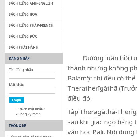
SÁCH TIẾNG ANH-ENGLISH
SÁCH TIẾNG HOA
SÁCH TIẾNG PHÁP-FRENCH
SÁCH TIẾNG ĐỨC
SÁCH PHÁT HÀNH
Đường luân hồi tuy d
ĐĂNG NHẬP
thành nhưng không phải
Tên đăng nhập
Balamật thì đều có thể
Mật khẩu
Theratherīgāthā (Trưởn
điều đó.
Quên mật khẩu?
Tập Theragāthā-Therīgā
Đăng ký mới?
sau khi giác ngộ bằng t
THỐNG KÊ
văn học Pali. Nội dung 
Tổng số sách có trên trang :