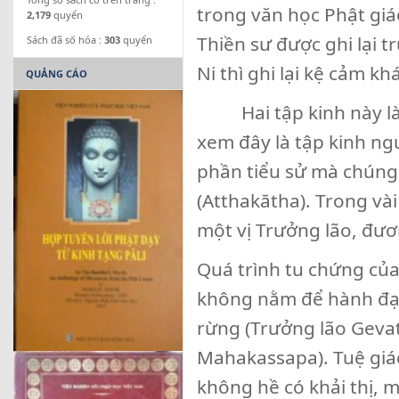
trong văn học Phật giáo
2,179
quyển
Thiền sư được ghi lại t
Sách đã số hóa :
303
quyển
Ni thì ghi lại kệ cảm kh
QUẢNG CÁO
Hai tập kinh này là 2
xem đây là tập kinh ng
phần tiểu sử mà chúng 
(Atthakātha). Trong vài
một vị Trưởng lão, đư
Quá trình tu chứng của 
không nằm để hành đạo 
rừng (Trưởng lão Gevata
Mahakassapa). Tuệ giác
không hề có khải thị, m