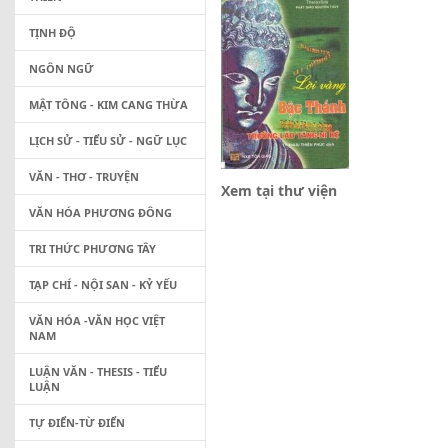
TỊNH ĐỘ
NGÔN NGỮ
MẬT TÔNG - KIM CANG THỪA
LỊCH SỬ - TIỂU SỬ - NGỮ LỤC
VĂN - THƠ - TRUYỆN
Xem tại thư viện
VĂN HÓA PHƯƠNG ĐÔNG
TRI THỨC PHƯƠNG TÂY
TẠP CHÍ - NỘI SAN - KỶ YẾU
VĂN HÓA -VĂN HỌC VIỆT
NAM
LUẬN VĂN - THESIS - TIỂU
LUẬN
TỰ ĐIỂN-TỪ ĐIỂN