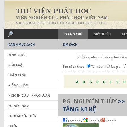
TRANG CHỦ
GIỚI THIỆU
HƯ
DANH MỤC SÁCH
TÌM SÁCH
KINH TẠNG
GIỚI LUẬT
Tìm sách theo
Tên sách
Tác giả
LUẬN TẠNG
A
B
C
D
E
F
G
H
GIẢNG LUẬN
NGHIÊN CỨU - KHẢO LUẬN
PG. NGUYÊN THỦY
>>
PG. VIỆT NAM
TĂNG NI KỆ
PG. NGUYÊN THỦY
Facebook
Google
Google+
THIỀN