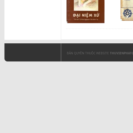
BẢN QUYỀN THUỘC WEBSITE
THUVIENPHAT