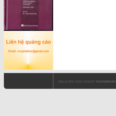
BẢN QUYỀN THUỘC WEBSITE
THUVIENPHAT