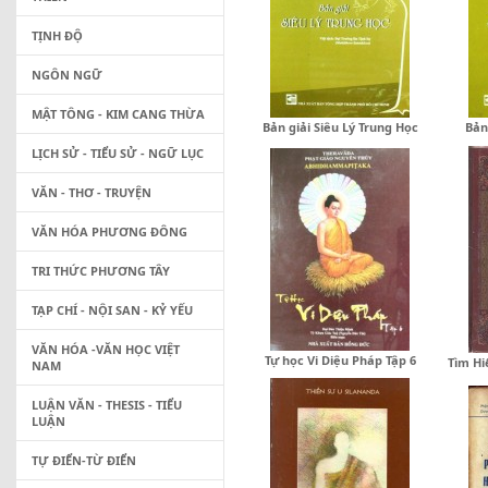
TỊNH ĐỘ
NGÔN NGỮ
MẬT TÔNG - KIM CANG THỪA
Bản giải Siêu Lý Trung Học
Bản
LỊCH SỬ - TIỂU SỬ - NGỮ LỤC
VĂN - THƠ - TRUYỆN
VĂN HÓA PHƯƠNG ĐÔNG
TRI THỨC PHƯƠNG TÂY
TẠP CHÍ - NỘI SAN - KỶ YẾU
VĂN HÓA -VĂN HỌC VIỆT
Tự học Vi Diệu Pháp Tập 6
Tìm Hi
NAM
LUẬN VĂN - THESIS - TIỂU
LUẬN
TỰ ĐIỂN-TỪ ĐIỂN