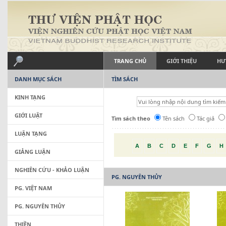
TRANG CHỦ
GIỚI THIỆU
HƯ
DANH MỤC SÁCH
TÌM SÁCH
KINH TẠNG
GIỚI LUẬT
Tìm sách theo
Tên sách
Tác giả
LUẬN TẠNG
A
B
C
D
E
F
G
H
GIẢNG LUẬN
NGHIÊN CỨU - KHẢO LUẬN
PG. NGUYÊN THỦY
PG. VIỆT NAM
PG. NGUYÊN THỦY
THIỀN