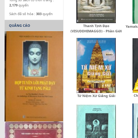
2,179
quyển
Sách đã số hóa :
303
quyển
QUẢNG CÁO
Thanh Tịnh Đạo
Yamaka
(VISUDDHIMAGGO) - Phần Giới
Ch
Tứ Niệm Xứ Giảng Giải