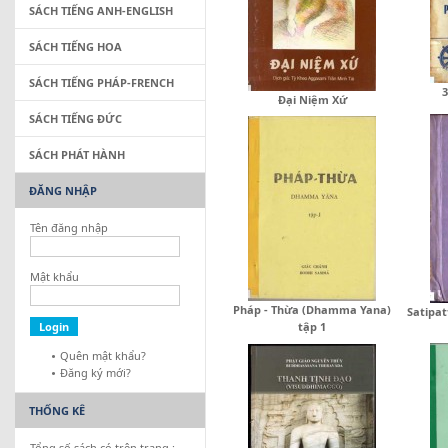
SÁCH TIẾNG ANH-ENGLISH
SÁCH TIẾNG HOA
SÁCH TIẾNG PHÁP-FRENCH
3
Đại Niệm Xứ
SÁCH TIẾNG ĐỨC
SÁCH PHÁT HÀNH
ĐĂNG NHẬP
Tên đăng nhập
Mật khẩu
Pháp - Thừa (Dhamma Yana)
Satipat
tập 1
Quên mật khẩu?
Đăng ký mới?
THỐNG KÊ
Tổng số sách có trên trang :